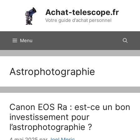
Aller
Achat-telescope.fr
au
contenu
Votre guide d'achat personnel
Menu
Astrophotographie
Canon EOS Ra : est-ce un bon
investissement pour
l’astrophotographie ?
4 mai 2025
par
Joel Meric