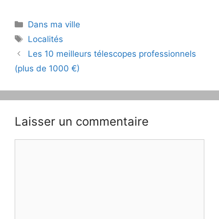
Catégories
Dans ma ville
Étiquettes
Localités
Navigation
Les 10 meilleurs télescopes professionnels
des
(plus de 1000 €)
articles
Laisser un commentaire
Commentaire